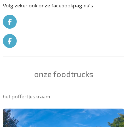
Volg zeker ook onze facebookpagina's
F
a
c
e
F
b
a
o
c
o
e
k
b
onze foodtrucks
o
o
k
het poffertjeskraam