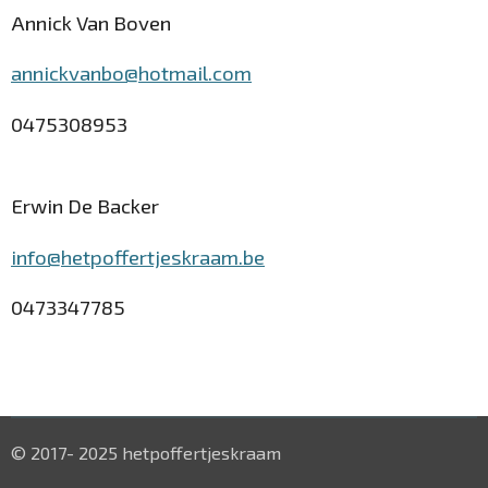
Annick Van Boven
annickvanbo@hotmail.com
0475308953
Erwin De Backer
info@hetpoffertjeskraam.be
0473347785
© 2017- 2025 hetpoffertjeskraam